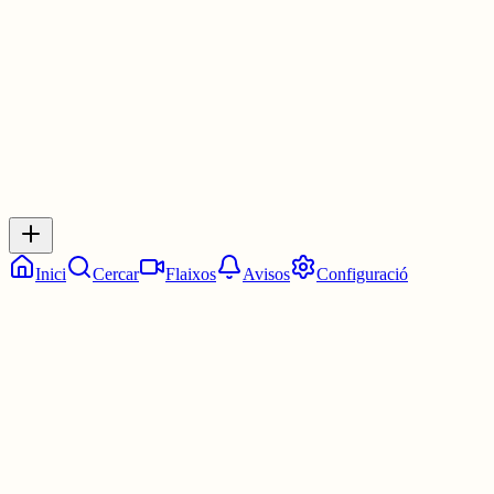
3 juny
0
0
0
0
Inicia sessió
per respondre a aquest xiu.
Respostes
No hi ha respostes encara. Sigues el primer a respondre!
Inici
Cercar
Flaixos
Avisos
Configuració