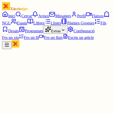
Xiuxiuejar
Inici
Cercar
Avisos
Missatges
Perfil
Flaixos
NGL
Espais
Llibres
Llistes
Pàgines Grogues
Fils
Desats
Programats
Configuració
Extras
Fes un xiu
Fes un fil
Fes un flaix
Escriu un article
Xiu
daaaviiid (아이브 ♥︎) he / she
@
daaaviiid_huertas
però què vol dir estar com un tren i estar com un formatge ?????