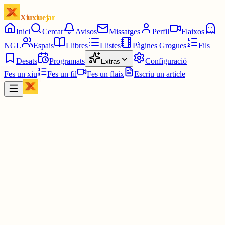
Xiuxiuejar
Inici
Cercar
Avisos
Missatges
Perfil
Flaixos
NGL
Espais
Llibres
Llistes
Pàgines Grogues
Fils
Desats
Programats
Configuració
Extras
Fes un xiu
Fes un fil
Fes un flaix
Escriu un article
Xiu
Campanar
@
campanar
ding ding ding