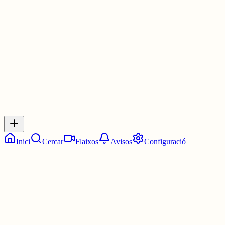
Les 4:45. Tres quarts de cinc.
1 jul.
0
0
0
0
Inicia sessió
per respondre a aquest xiu.
Respostes
No hi ha respostes encara. Sigues el primer a respondre!
Inici
Cercar
Flaixos
Avisos
Configuració