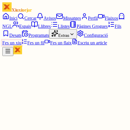
Xiuxiuejar
Inici
Cercar
Avisos
Missatges
Perfil
Flaixos
NGL
Espais
Llibres
Llistes
Pàgines Grogues
Fils
Desats
Programats
Configuració
Extras
Fes un xiu
Fes un fil
Fes un flaix
Escriu un article
Xiu
Oriolus
@
oriolus
Ahir/Avui
Realment ahir vaig picar moltíssim. Amb només dos dies ha canvia