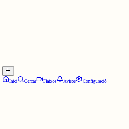
La 1:30. Dos quarts de dues.
3 juny
0
0
0
0
Inicia sessió
per respondre a aquest xiu.
Respostes
No hi ha respostes encara. Sigues el primer a respondre!
Inici
Cercar
Flaixos
Avisos
Configuració