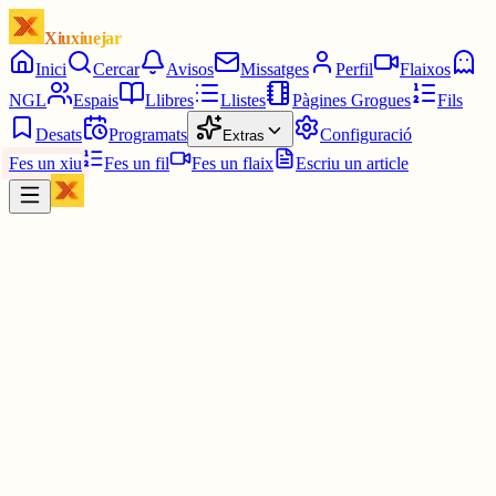
Xiuxiuejar
Inici
Cercar
Avisos
Missatges
Perfil
Flaixos
NGL
Espais
Llibres
Llistes
Pàgines Grogues
Fils
Desats
Programats
Configuració
Extras
Fes un xiu
Fes un fil
Fes un flaix
Escriu un article
Xiu
Campanar
@
campanar
ding ding