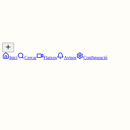
0
Inicia sessió
per respondre a aquest xiu.
Respostes
No hi ha respostes encara. Sigues el primer a respondre!
Inici
Cercar
Flaixos
Avisos
Configuració