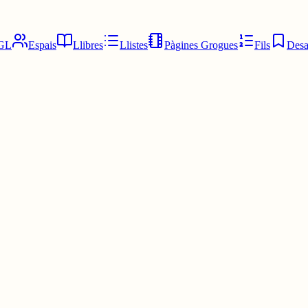
GL
Espais
Llibres
Llistes
Pàgines Grogues
Fils
Desa
leu veure'm⚠️