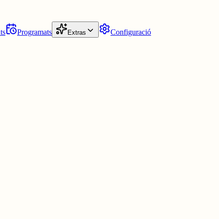
ts
Programats
Configuració
Extras