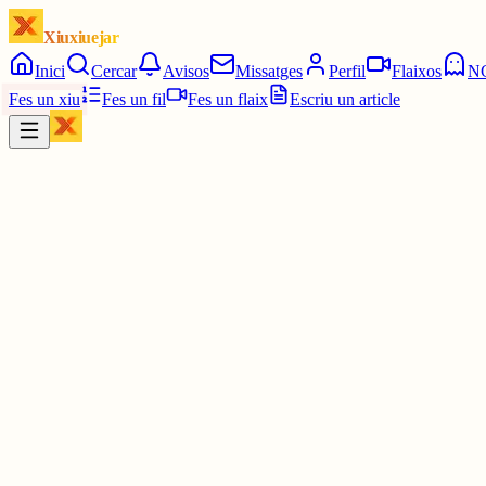
Xiuxiuejar
Inici
Cercar
Avisos
Missatges
Perfil
Flaixos
N
Fes un xiu
Fes un fil
Fes un flaix
Escriu un article
Xiu
Pau
@
pauavegades
⚠️per cert gent, m'he rapat tot el cap. mireu la meva historia si vo
30 juny
0
0
0