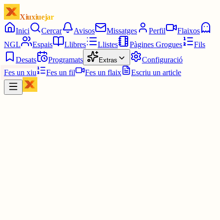
Xiuxiuejar
Inici
Cercar
Avisos
Missatges
Perfil
Flaixos
NGL
Espais
Llibres
Llistes
Pàgines Grogues
Fils
Desats
Programats
Configuració
Extras
Fes un xiu
Fes un fil
Fes un flaix
Escriu un article
Xiu
Mercè
@
cuinadeconsumminim
Si, tu també?