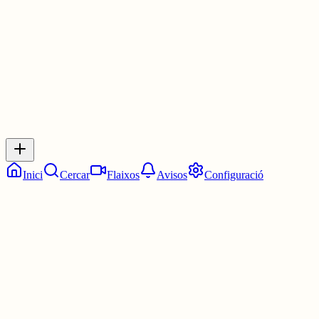
1 jul.
0
0
0
0
Inicia sessió
per respondre a aquest xiu.
Respostes
No hi ha respostes encara. Sigues el primer a respondre!
Inici
Cercar
Flaixos
Avisos
Configuració