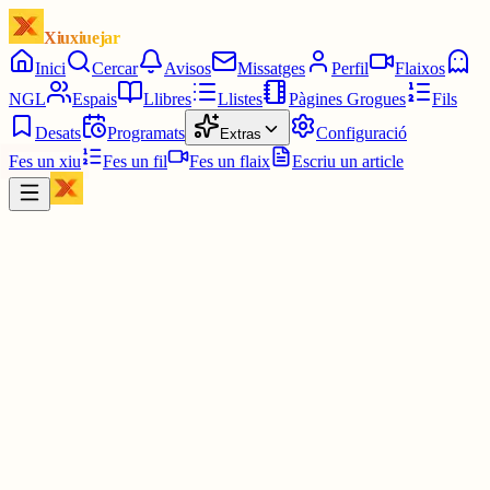
Xiuxiuejar
Inici
Cercar
Avisos
Missatges
Perfil
Flaixos
NGL
Espais
Llibres
Llistes
Pàgines Grogues
Fils
Desats
Programats
Configuració
Extras
Fes un xiu
Fes un fil
Fes un flaix
Escriu un article
Xiu
Pep
@
enpep
#ARAtrobamot
Juga-hi i endevina la paraula del dia