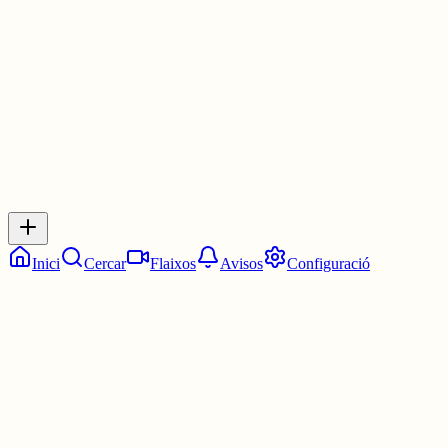
3 juny
0
0
0
0
Inicia sessió
per respondre a aquest xiu.
Respostes
No hi ha respostes encara. Sigues el primer a respondre!
Inici
Cercar
Flaixos
Avisos
Configuració