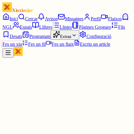
Xiuxiuejar
Inici
Cercar
Avisos
Missatges
Perfil
Flaixos
NGL
Espais
Llibres
Llistes
Pàgines Grogues
Fils
Desats
Programats
Configuració
Extras
Fes un xiu
Fes un fil
Fes un flaix
Escriu un article
Xiu
Desperta ferro
@
carius68
Amb el ficus. A casa els avis n’hi havia un que semblava in arbre, 
gran que era.