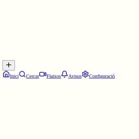
30 juny
0
0
0
0
Inicia sessió
per respondre a aquest xiu.
Respostes
No hi ha respostes encara. Sigues el primer a respondre!
Inici
Cercar
Flaixos
Avisos
Configuració