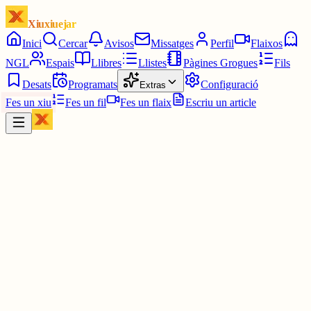
Xiuxiuejar
Inici
Cercar
Avisos
Missatges
Perfil
Flaixos
NGL
Espais
Llibres
Llistes
Pàgines Grogues
Fils
Desats
Programats
Configuració
Extras
Fes un xiu
Fes un fil
Fes un flaix
Escriu un article
Xiu
Lluna
@
qamar
Fantàstica idea! 👏🏼👏🏼👏🏼👏🏼