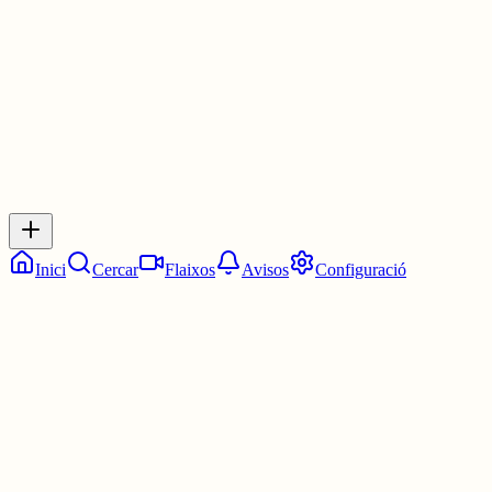
1 jul.
0
0
0
0
Inicia sessió
per respondre a aquest xiu.
Respostes
No hi ha respostes encara. Sigues el primer a respondre!
Inici
Cercar
Flaixos
Avisos
Configuració