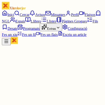
Xiuxiuejar
Inici
Cercar
Avisos
Missatges
Perfil
Flaixos
NGL
Espais
Llibres
Llistes
Pàgines Grogues
Fils
Desats
Programats
Configuració
Extras
Fes un xiu
Fes un fil
Fes un flaix
Escriu un article
Xiu
Gerard1
@
gerardv
L'ultima afirmació em sobra.