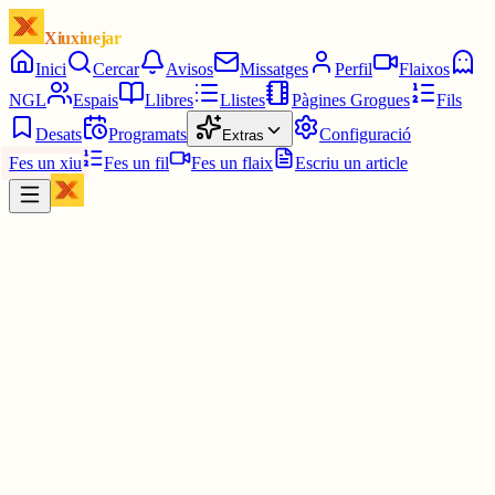
Xiuxiuejar
Inici
Cercar
Avisos
Missatges
Perfil
Flaixos
NGL
Espais
Llibres
Llistes
Pàgines Grogues
Fils
Desats
Programats
Configuració
Extras
Fes un xiu
Fes un fil
Fes un flaix
Escriu un article
Xiu
Víctor 🤨
@
montecinovalls
I de tot Xiuxer, però no li pega 🤣