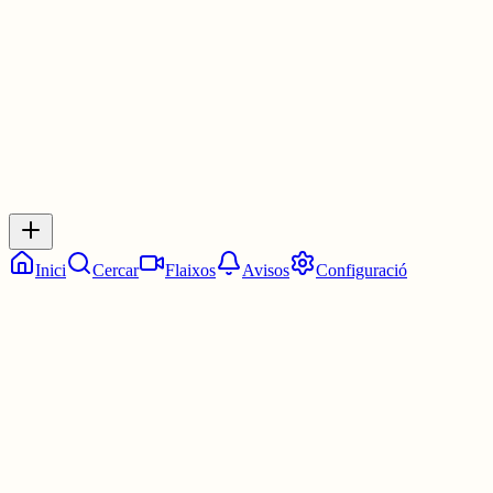
30 juny
0
0
0
0
Inicia sessió
per respondre a aquest xiu.
Respostes
No hi ha respostes encara. Sigues el primer a respondre!
Inici
Cercar
Flaixos
Avisos
Configuració