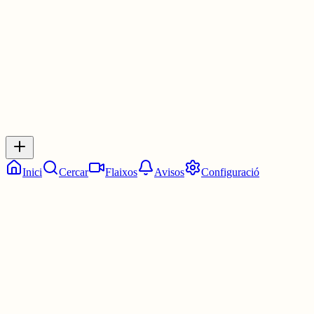
3 juny
0
0
0
0
Inicia sessió
per respondre a aquest xiu.
Respostes
No hi ha respostes encara. Sigues el primer a respondre!
Inici
Cercar
Flaixos
Avisos
Configuració