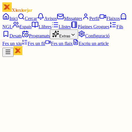
Xiuxiuejar
Inici
Cercar
Avisos
Missatges
Perfil
Flaixos
NGL
Espais
Llibres
Llistes
Pàgines Grogues
Fils
Desats
Programats
Configuració
Extras
Fes un xiu
Fes un fil
Fes un flaix
Escriu un article
Xiu
marina
@
mandarinaa
Quin signe zodiacal soc?