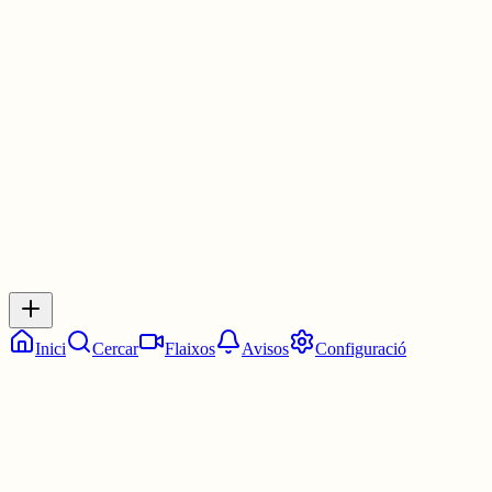
A l’escola obrint finestres per veure de no patir la calor al juny.
Amb les temperatures que es pateixen aquests dies, no hi ha qui
visqui.
4 juny
0
0
0
0
Inicia sessió
per respondre a aquest xiu.
Respostes
No hi ha respostes encara. Sigues el primer a respondre!
Inici
Cercar
Flaixos
Avisos
Configuració