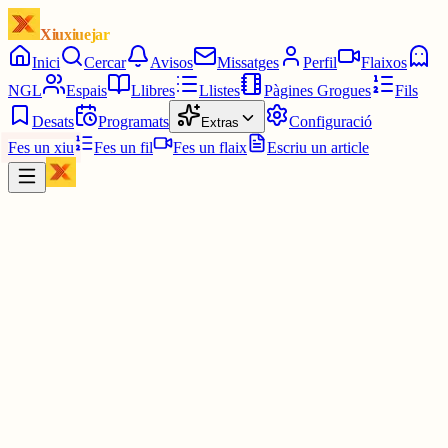
Xiuxiuejar
Inici
Cercar
Avisos
Missatges
Perfil
Flaixos
NGL
Espais
Llibres
Llistes
Pàgines Grogues
Fils
Desats
Programats
Configuració
Extras
Fes un xiu
Fes un fil
Fes un flaix
Escriu un article
Xiu
Anna SB
@
labrysmoom
Recordo les picades de mosquit aquests dies.
Era una creu.