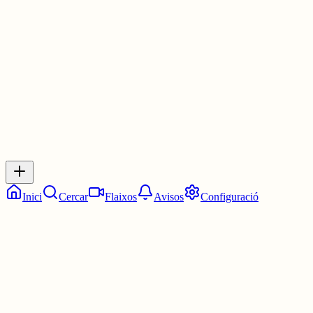
algun mètode infal·lible per evitar que caigui al riu, oi? 🤔
1 jul.
0
0
0
0
Inicia sessió
per respondre a aquest xiu.
Respostes
No hi ha respostes encara. Sigues el primer a respondre!
Inici
Cercar
Flaixos
Avisos
Configuració