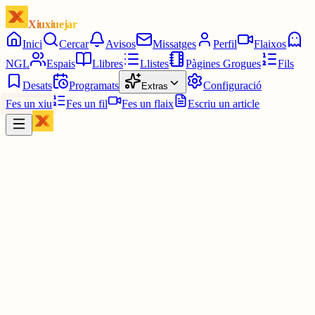
Xiuxiuejar
Inici
Cercar
Avisos
Missatges
Perfil
Flaixos
NGL
Espais
Llibres
Llistes
Pàgines Grogues
Fils
Desats
Programats
Configuració
Extras
Fes un xiu
Fes un fil
Fes un flaix
Escriu un article
Xiu
Scrabble català
@
scrabble_catala
Encara rai que es pot recollir... sempre m'he preguntat què fan els
gironins de les cases arran del riu quan estenen la roba... deuen ten