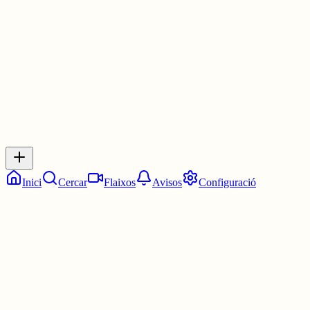
3 juny
0
0
0
0
Inicia sessió
per respondre a aquest xiu.
Respostes
No hi ha respostes encara. Sigues el primer a respondre!
Inici
Cercar
Flaixos
Avisos
Configuració