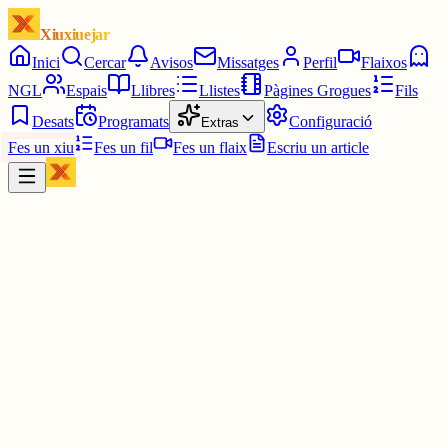
Xiuxiuejar
Inici
Cercar
Avisos
Missatges
Perfil
Flaixos
NGL
Espais
Llibres
Llistes
Pàgines Grogues
Fils
Desats
Programats
Configuració
Extras
Fes un xiu
Fes un fil
Fes un flaix
Escriu un article
Xiu
Helena
@
addictaalmao
nono, podem portar un full amb apunts mentres després li entregu
al profe