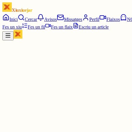
Xiuxiuejar
Inici
Cercar
Avisos
Missatges
Perfil
Flaixos
N
Fes un xiu
Fes un fil
Fes un flaix
Escriu un article
Xiu
lutxana
@
lutxana
La nova moda emergent sèries en vertical i nous formats audiovisual
Sèries verticals i nous formats digitals gratuïts: pla d’acció perqu
lutxana.cat/nous-formats-audivisual...
1 jul.