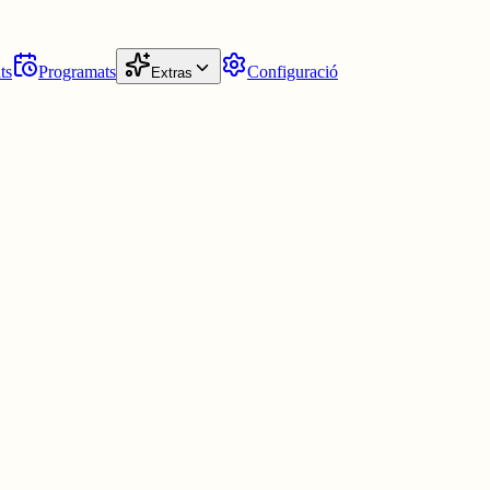
ts
Programats
Configuració
Extras
i aprofitar per impulsar el Català!
al