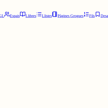
GL
Espais
Llibres
Llistes
Pàgines Grogues
Fils
Desa
s creatius, si ens possem les piles Catalunya podria ser potència global 
è Catalunya es llanci a la creació audiovisual i siguem una potència mundi