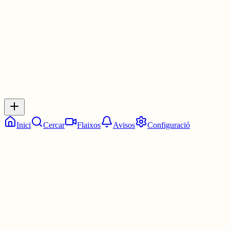
0
0
0
0
Inicia sessió
per respondre a aquest xiu.
Respostes
No hi ha respostes encara. Sigues el primer a respondre!
Inici
Cercar
Flaixos
Avisos
Configuració