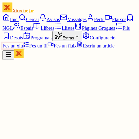
Xiuxiuejar
Inici
Cercar
Avisos
Missatges
Perfil
Flaixos
NGL
Espais
Llibres
Llistes
Pàgines Grogues
Fils
Desats
Programats
Configuració
Extras
Fes un xiu
Fes un fil
Fes un flaix
Escriu un article
Xiu
Campanar
@
campanar
ding ding ding