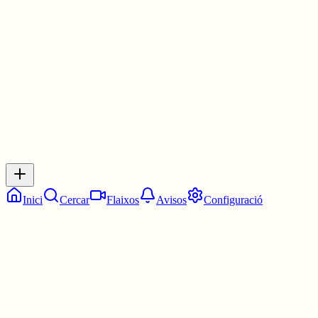
Les 23:45. Tres quarts de dotze.
5 juny
0
0
0
0
Inicia sessió
per respondre a aquest xiu.
Respostes
No hi ha respostes encara. Sigues el primer a respondre!
Inici
Cercar
Flaixos
Avisos
Configuració