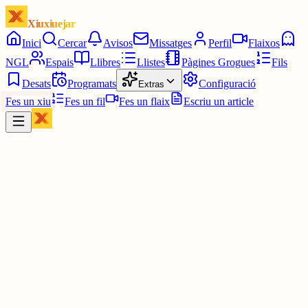
Xiuxiuejar
Inici
Cercar
Avisos
Missatges
Perfil
Flaixos
NGL
Espais
Llibres
Llistes
Pàgines Grogues
Fils
Desats
Programats
Configuració
Extras
Fes un xiu
Fes un fil
Fes un flaix
Escriu un article
Xiu
Jordi Freixas
@
jordi_freixas
El que no trobo és sincronització de contactes.