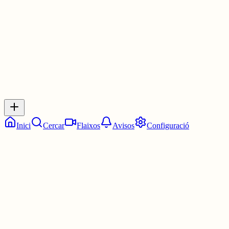
1 jul.
0
0
0
0
Inicia sessió
per respondre a aquest xiu.
Respostes
No hi ha respostes encara. Sigues el primer a respondre!
Inici
Cercar
Flaixos
Avisos
Configuració