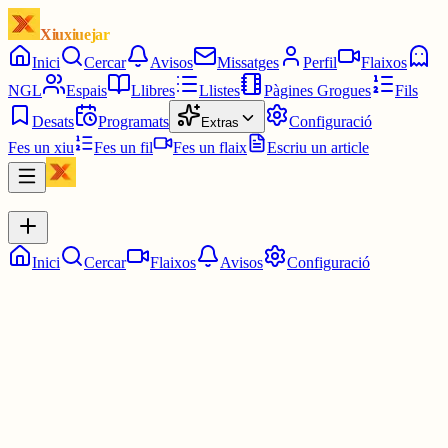
Xiuxiuejar
Inici
Cercar
Avisos
Missatges
Perfil
Flaixos
NGL
Espais
Llibres
Llistes
Pàgines Grogues
Fils
Desats
Programats
Configuració
Extras
Fes un xiu
Fes un fil
Fes un flaix
Escriu un article
Inici
Cercar
Flaixos
Avisos
Configuració