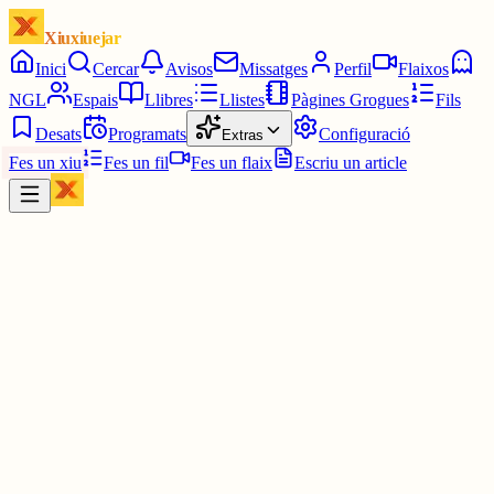
Xiuxiuejar
Inici
Cercar
Avisos
Missatges
Perfil
Flaixos
NGL
Espais
Llibres
Llistes
Pàgines Grogues
Fils
Desats
Programats
Configuració
Extras
Fes un xiu
Fes un fil
Fes un flaix
Escriu un article
Xiu
Grill
@
bertet
Inhumà