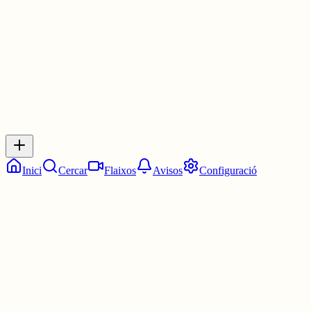
1 jul.
0
0
0
0
Inicia sessió
per respondre a aquest xiu.
Respostes
No hi ha respostes encara. Sigues el primer a respondre!
Inici
Cercar
Flaixos
Avisos
Configuració