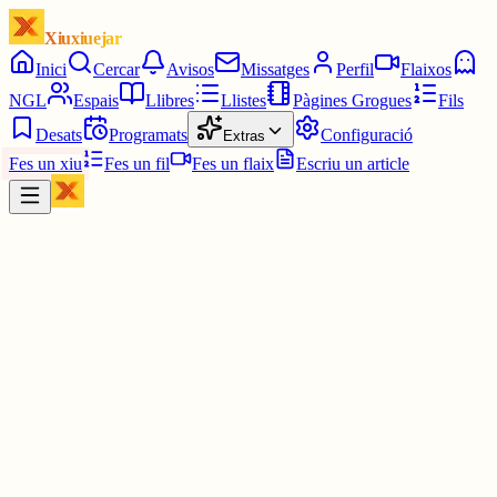
Xiuxiuejar
Inici
Cercar
Avisos
Missatges
Perfil
Flaixos
NGL
Espais
Llibres
Llistes
Pàgines Grogues
Fils
Desats
Programats
Configuració
Extras
Fes un xiu
Fes un fil
Fes un flaix
Escriu un article
Xiu
Júlia
@
juuuliaass
QUE A SOBRE DIUEN QUE SERÀ COUNTRY I QUE
POTSER ANTICIPA LA REGRABACIÓ DEL SEU ÀLBUM