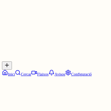
DEBUT
ESTIC COL·LAPSANT AI MARE
2 juny
0
0
0
0
Inicia sessió
per respondre a aquest xiu.
Respostes
No hi ha respostes encara. Sigues el primer a respondre!
Inici
Cercar
Flaixos
Avisos
Configuració