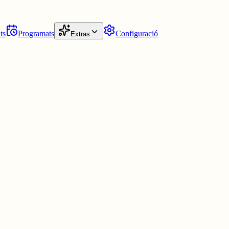
ts
Programats
Configuració
Extras