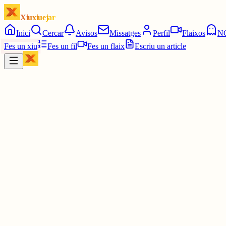
Xiuxiuejar
Inici
Cercar
Avisos
Missatges
Perfil
Flaixos
N
Fes un xiu
Fes un fil
Fes un flaix
Escriu un article
Xiu
Júlia
@
juuuliaass
Doncs a mi avui m'han dit que estic com un tren, i després, que es
3 juny
0
0
0
0