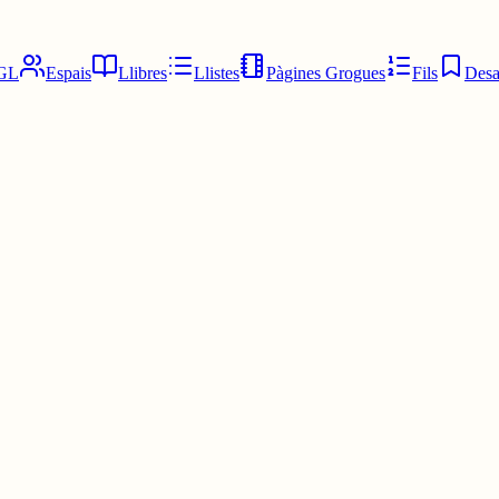
GL
Espais
Llibres
Llistes
Pàgines Grogues
Fils
Desa
tic com un formatge...