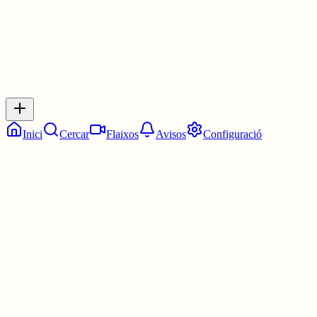
Inicia sessió
per respondre a aquest xiu.
Respostes
No hi ha respostes encara. Sigues el primer a respondre!
Inici
Cercar
Flaixos
Avisos
Configuració