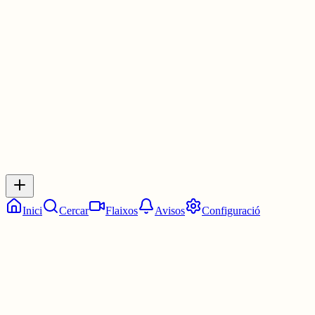
CORRUPCIÓ POLÍTICA
@JuanFernadez
ho escup impunement al
#MésNit3Cat
1 jul.
0
0
0
0
Inicia sessió
per respondre a aquest xiu.
Respostes
No hi ha respostes encara. Sigues el primer a respondre!
Inici
Cercar
Flaixos
Avisos
Configuració