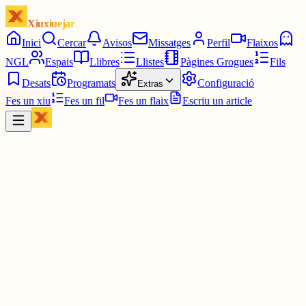
Xiuxiuejar
Inici
Cercar
Avisos
Missatges
Perfil
Flaixos
NGL
Espais
Llibres
Llistes
Pàgines Grogues
Fils
Desats
Programats
Configuració
Extras
Fes un xiu
Fes un fil
Fes un flaix
Escriu un article
Xiu
Martí Carreras
@
martikarreras
Pel @PP de Catalunya, pactar democràticament amb els partits
buscant aliances polítiques, es "comprar vots" i per tant