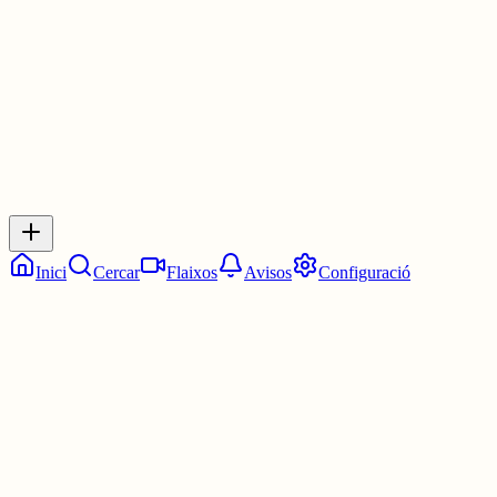
1 jul.
0
0
0
0
Inicia sessió
per respondre a aquest xiu.
Respostes
No hi ha respostes encara. Sigues el primer a respondre!
Inici
Cercar
Flaixos
Avisos
Configuració