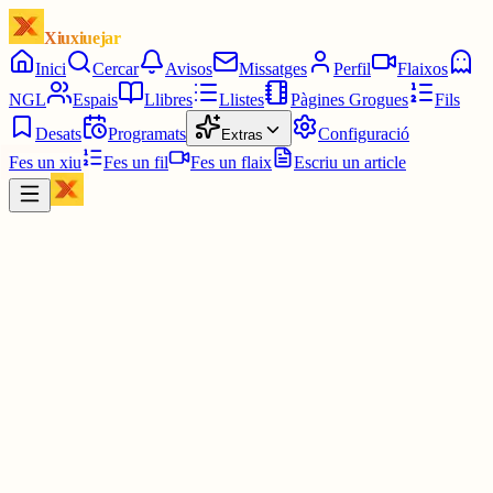
Xiuxiuejar
Inici
Cercar
Avisos
Missatges
Perfil
Flaixos
NGL
Espais
Llibres
Llistes
Pàgines Grogues
Fils
Desats
Programats
Configuració
Extras
Fes un xiu
Fes un fil
Fes un flaix
Escriu un article
Xiu
Víctor 🤨
@
montecinovalls
Però t'estimen igual.