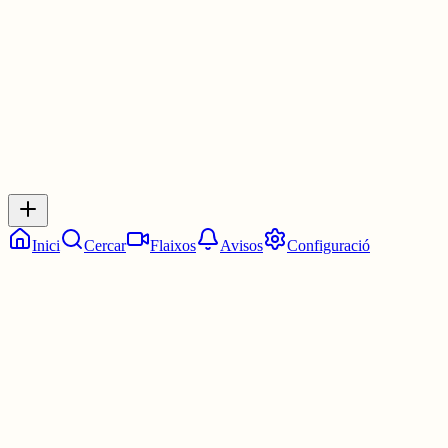
2 juny
0
0
0
0
Inicia sessió
per respondre a aquest xiu.
Respostes
No hi ha respostes encara. Sigues el primer a respondre!
Inici
Cercar
Flaixos
Avisos
Configuració