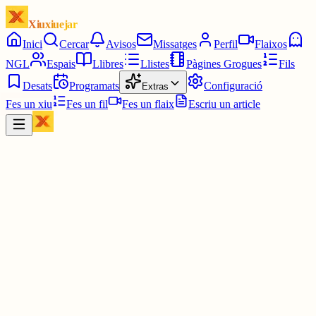
Xiuxiuejar
Inici
Cercar
Avisos
Missatges
Perfil
Flaixos
NGL
Espais
Llibres
Llistes
Pàgines Grogues
Fils
Desats
Programats
Configuració
Extras
Fes un xiu
Fes un fil
Fes un flaix
Escriu un article
Xiu
Cesc Ballester
@
cescballester
Iñigo Sesma.