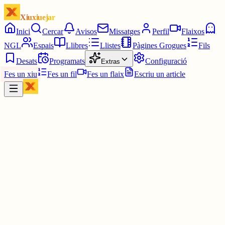
Xiuxiuejar
Inici
Cercar
Avisos
Missatges
Perfil
Flaixos
NGL
Espais
Llibres
Llistes
Pàgines Grogues
Fils
Desats
Programats
Configuració
Extras
Fes un xiu
Fes un fil
Fes un flaix
Escriu un article
Xiu
Telefini
@
telefini
Petit recordatori que em podeu enviar preguntes anònimes i si no u
deixa perquè ja me n'heu enviat ho podeu fer de manera desoficial