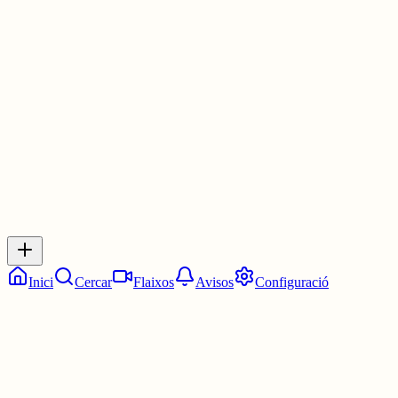
aquí:
ngl.link/telefini1
30 juny
0
0
0
0
Inicia sessió
per respondre a aquest xiu.
Respostes
No hi ha respostes encara. Sigues el primer a respondre!
Inici
Cercar
Flaixos
Avisos
Configuració