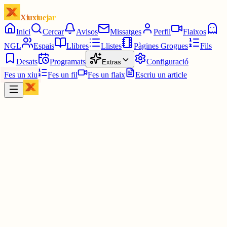
Xiuxiuejar
Inici
Cercar
Avisos
Missatges
Perfil
Flaixos
NGL
Espais
Llibres
Llistes
Pàgines Grogues
Fils
Desats
Programats
Configuració
Extras
Fes un xiu
Fes un fil
Fes un flaix
Escriu un article
Xiu
Lourdes
@
lourdessaladrigues
Bon dia Emilio