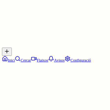
4 juny
0
0
0
0
Inicia sessió
per respondre a aquest xiu.
Respostes
No hi ha respostes encara. Sigues el primer a respondre!
Inici
Cercar
Flaixos
Avisos
Configuració