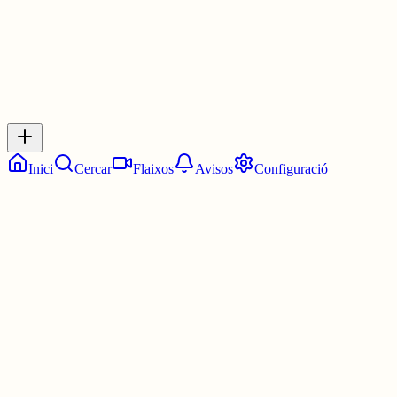
Inicia sessió
per respondre a aquest xiu.
Respostes
No hi ha respostes encara. Sigues el primer a respondre!
Inici
Cercar
Flaixos
Avisos
Configuració