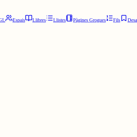
GL
Espais
Llibres
Llistes
Pàgines Grogues
Fils
Desa