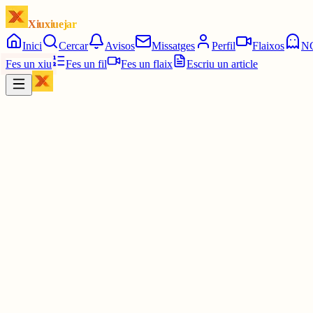
Xiuxiuejar
Inici
Cercar
Avisos
Missatges
Perfil
Flaixos
N
Fes un xiu
Fes un fil
Fes un flaix
Escriu un article
Xiu
doncs, queralt
@
queralt
😨
29 juny
0
0
0
0