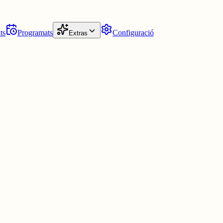
ts
Programats
Configuració
Extras