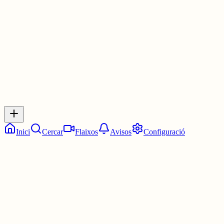
1 jul.
0
0
0
0
Inicia sessió
per respondre a aquest xiu.
Respostes
No hi ha respostes encara. Sigues el primer a respondre!
Inici
Cercar
Flaixos
Avisos
Configuració