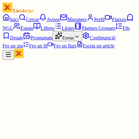
Xiuxiuejar
Inici
Cercar
Avisos
Missatges
Perfil
Flaixos
NGL
Espais
Llibres
Llistes
Pàgines Grogues
Fils
Desats
Programats
Configuració
Extras
Fes un xiu
Fes un fil
Fes un flaix
Escriu un article
Xiu
falzies
@
falzies
recomaneu-me idees de xius. xius potents xius que fagen canviar l
via de la gent que es llijga