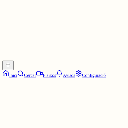
3 juny
0
0
0
0
Inicia sessió
per respondre a aquest xiu.
Respostes
No hi ha respostes encara. Sigues el primer a respondre!
Inici
Cercar
Flaixos
Avisos
Configuració