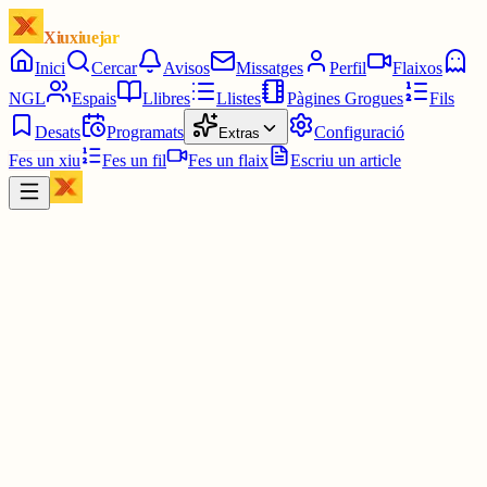
Xiuxiuejar
Inici
Cercar
Avisos
Missatges
Perfil
Flaixos
NGL
Espais
Llibres
Llistes
Pàgines Grogues
Fils
Desats
Programats
Configuració
Extras
Fes un xiu
Fes un fil
Fes un flaix
Escriu un article
Xiu
Joan
@
joandelatitagran
Un God of War sense el Déu de la guerra com a protagonista..
cagada important.