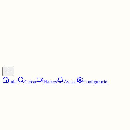
Les 14:45. Tres quarts de tres.
5 juny
0
0
0
0
Inicia sessió
per respondre a aquest xiu.
Respostes
No hi ha respostes encara. Sigues el primer a respondre!
Inici
Cercar
Flaixos
Avisos
Configuració