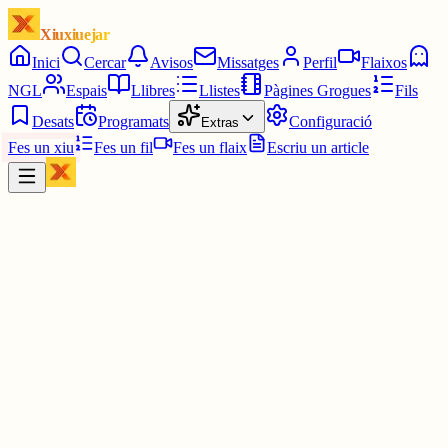
Xiuxiuejar
Inici
Cercar
Avisos
Missatges
Perfil
Flaixos
NGL
Espais
Llibres
Llistes
Pàgines Grogues
Fils
Desats
Programats
Configuració
Extras
Fes un xiu
Fes un fil
Fes un flaix
Escriu un article
Xiu
Campanar
@
campanar
ding ding ding