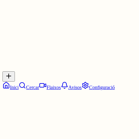
Les 14:00. Les dues en punt.
5 juny
0
0
0
0
Inicia sessió
per respondre a aquest xiu.
Respostes
No hi ha respostes encara. Sigues el primer a respondre!
Inici
Cercar
Flaixos
Avisos
Configuració