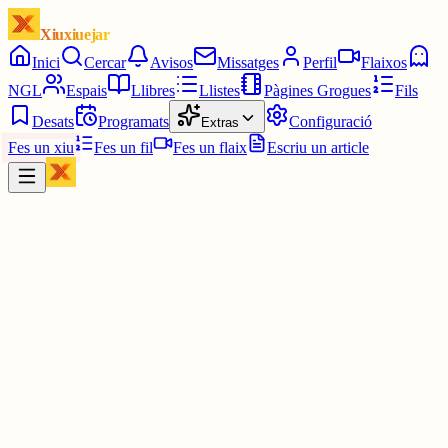
Xiuxiuejar
Inici
Cercar
Avisos
Missatges
Perfil
Flaixos
NGL
Espais
Llibres
Llistes
Pàgines Grogues
Fils
Desats
Programats
Configuració
Extras
Fes un xiu
Fes un fil
Fes un flaix
Escriu un article
Xiu
Campanar
@
campanar
ding ding ding ding DONG DONG