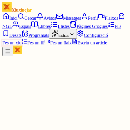
Xiuxiuejar
Inici
Cercar
Avisos
Missatges
Perfil
Flaixos
NGL
Espais
Llibres
Llistes
Pàgines Grogues
Fils
Desats
Programats
Configuració
Extras
Fes un xiu
Fes un fil
Fes un flaix
Escriu un article
Xiu
Víctor 🤨
@
montecinovalls
Ah, com ho destacabes així pensava que seria la primera trobada.
Pos ja va sent hora de soltar la mosca!