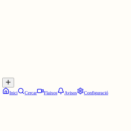
Així, entre homes no parlen de temes profunds, on està mena de
temes profunds...
1 jul.
0
0
0
0
Inicia sessió
per respondre a aquest xiu.
Respostes
No hi ha respostes encara. Sigues el primer a respondre!
Inici
Cercar
Flaixos
Avisos
Configuració