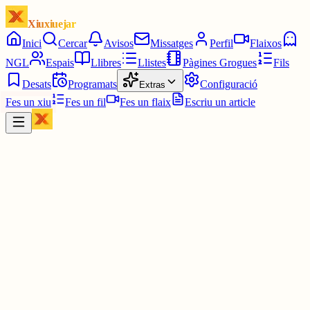
Xiuxiuejar
Inici
Cercar
Avisos
Missatges
Perfil
Flaixos
NGL
Espais
Llibres
Llistes
Pàgines Grogues
Fils
Desats
Programats
Configuració
Extras
Fes un xiu
Fes un fil
Fes un flaix
Escriu un article
Xiu
Mariona
@
maryone
Sí, tot fos això! 😉