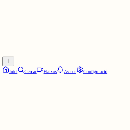
1 jul.
0
0
0
0
Inicia sessió
per respondre a aquest xiu.
Respostes
No hi ha respostes encara. Sigues el primer a respondre!
Inici
Cercar
Flaixos
Avisos
Configuració