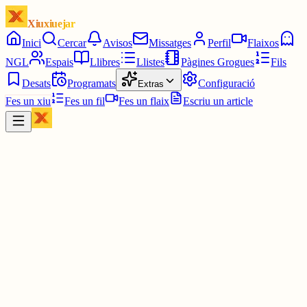
Xiuxiuejar
Inici
Cercar
Avisos
Missatges
Perfil
Flaixos
NGL
Espais
Llibres
Llistes
Pàgines Grogues
Fils
Desats
Programats
Configuració
Extras
Fes un xiu
Fes un fil
Fes un flaix
Escriu un article
Xiu
Miquel Parera Fernández
@
mikil54
youtu.be/aJYTxUNoUGE