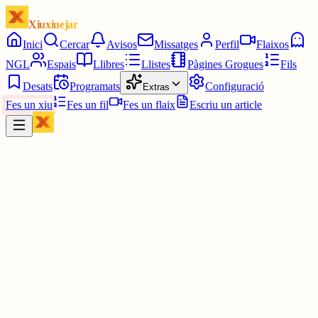
Xiuxiuejar
Inici
Cercar
Avisos
Missatges
Perfil
Flaixos
NGL
Espais
Llibres
Llistes
Pàgines Grogues
Fils
Desats
Programats
Configuració
Extras
Fes un xiu
Fes un fil
Fes un flaix
Escriu un article
Xiu
RepSter
@
_repster_
Saps que t'has de prendre un descans quan sona una alarma a la
biblioteca i et rius.