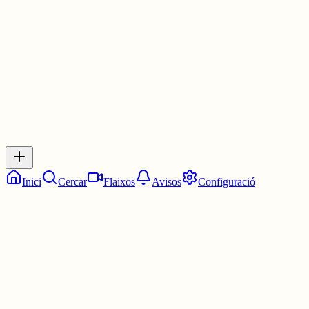
3 juny
0
0
0
0
Inicia sessió
per respondre a aquest xiu.
Respostes
No hi ha respostes encara. Sigues el primer a respondre!
Inici
Cercar
Flaixos
Avisos
Configuració