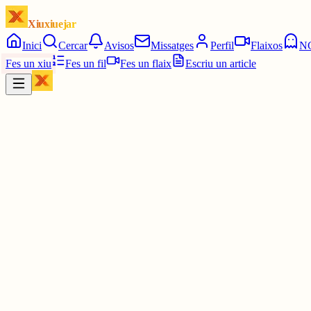
Xiuxiuejar
Inici
Cercar
Avisos
Missatges
Perfil
Flaixos
N
Fes un xiu
Fes un fil
Fes un flaix
Escriu un article
Xiu
Cesc Ballester
@
cescballester
Impresionant, gràcies per omplir d'art aquesta xarxa
30 juny
0
0
0
0