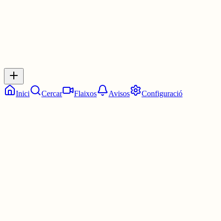
Inicia sessió
per respondre a aquest xiu.
Respostes
No hi ha respostes encara. Sigues el primer a respondre!
Inici
Cercar
Flaixos
Avisos
Configuració