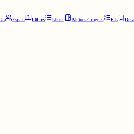
GL
Espais
Llibres
Llistes
Pàgines Grogues
Fils
Desa