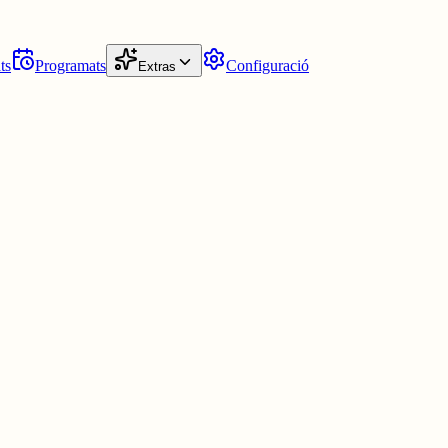
ts
Programats
Configuració
Extras