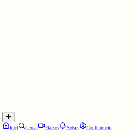
Als calaixos, factures de campanes;
i els llums encesos malalts
acompanyant els malalts que hi viuen.
És el gran robatori de la tarda,
les cartes que estan escrites
ficades a la butxaca del lladre que no vol
paraules seguides, ni missatges ni pistes:
per això porta sabates mortes i els passaports
de viatgers d’avions estavellats.
4 juny
0
0
0
0
Inicia sessió
per respondre a aquest xiu.
Respostes
No hi ha respostes encara. Sigues el primer a respondre!
Inici
Cercar
Flaixos
Avisos
Configuració