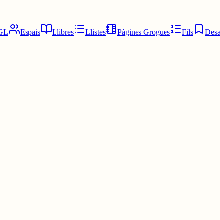
GL
Espais
Llibres
Llistes
Pàgines Grogues
Fils
Desa