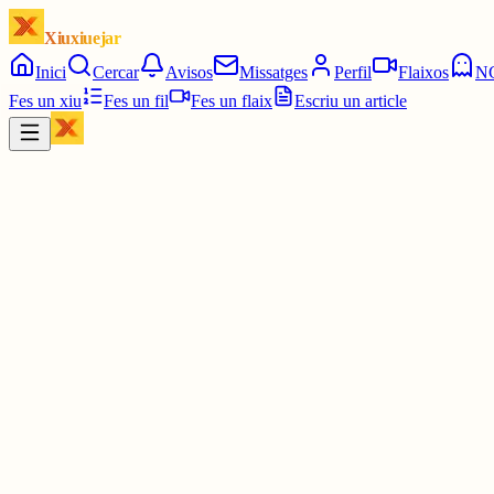
Xiuxiuejar
Inici
Cercar
Avisos
Missatges
Perfil
Flaixos
N
Fes un xiu
Fes un fil
Fes un flaix
Escriu un article
Xiu
Àngela
@
angelaclos
JORDI GUARDANS, " EL MISSATGER"
(STÉPHANE FEDOROWSKY)
33
Aquesta tarda de finestres massa tristes,
la casa respira només per les portes obertes.