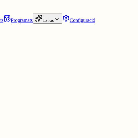
ts
Programats
Configuració
Extras