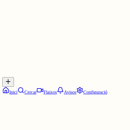
en les coses que fas, en les que deixes de fer, aquells són els
moments on t'has d'apreciar a tu mateixa i estimar-te com mai t'has
estimat.
2 juny
0
0
0
0
Inicia sessió
per respondre a aquest xiu.
Respostes
No hi ha respostes encara. Sigues el primer a respondre!
Inici
Cercar
Flaixos
Avisos
Configuració