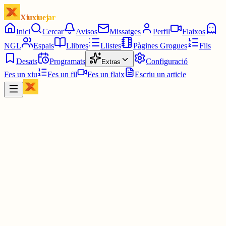
Xiuxiuejar
Inici
Cercar
Avisos
Missatges
Perfil
Flaixos
NGL
Espais
Llibres
Llistes
Pàgines Grogues
Fils
Desats
Programats
Configuració
Extras
Fes un xiu
Fes un fil
Fes un flaix
Escriu un article
Xiu
Oriolus
@
oriolus
Els teus amics sempre estaran aprop. No has de dependre d'un ho
(ni d'una dona) per ser feliç. La felicitat l'has de trobar en tu mateix