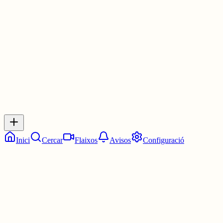
Les 9:30. Dos quarts de deu.
5 juny
0
0
0
0
Inicia sessió
per respondre a aquest xiu.
Respostes
No hi ha respostes encara. Sigues el primer a respondre!
Inici
Cercar
Flaixos
Avisos
Configuració