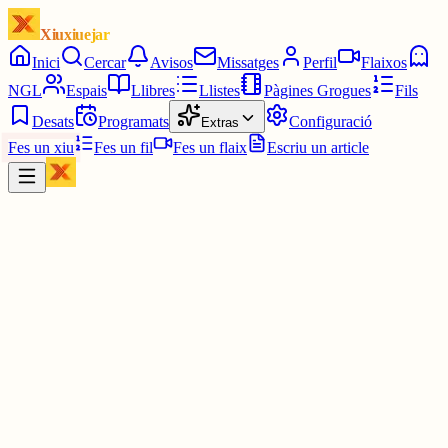
Xiuxiuejar
Inici
Cercar
Avisos
Missatges
Perfil
Flaixos
NGL
Espais
Llibres
Llistes
Pàgines Grogues
Fils
Desats
Programats
Configuració
Extras
Fes un xiu
Fes un fil
Fes un flaix
Escriu un article
Xiu
Campanar
@
campanar
ding ding