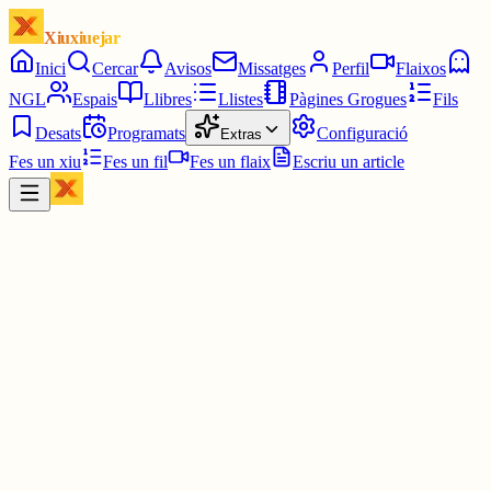
Xiuxiuejar
Inici
Cercar
Avisos
Missatges
Perfil
Flaixos
NGL
Espais
Llibres
Llistes
Pàgines Grogues
Fils
Desats
Programats
Configuració
Extras
Fes un xiu
Fes un fil
Fes un flaix
Escriu un article
Xiu
Joan Almirall II*II
@
juanal_47
Facis el que facis, procura sentir sempre la satisfacció del deure
complert.