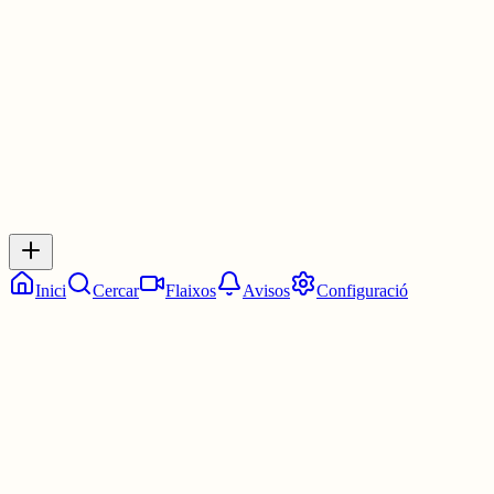
30 juny
0
0
0
0
Inicia sessió
per respondre a aquest xiu.
Respostes
No hi ha respostes encara. Sigues el primer a respondre!
Inici
Cercar
Flaixos
Avisos
Configuració