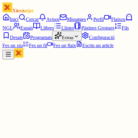
Xiuxiuejar
Inici
Cercar
Avisos
Missatges
Perfil
Flaixos
NGL
Espais
Llibres
Llistes
Pàgines Grogues
Fils
Desats
Programats
Configuració
Extras
Fes un xiu
Fes un fil
Fes un flaix
Escriu un article
Xiu
Joan
@
joandelatitagran
M'imagino a la meva parella amb aquest nom i m'estaria rient d'ell
cada dia hahaha