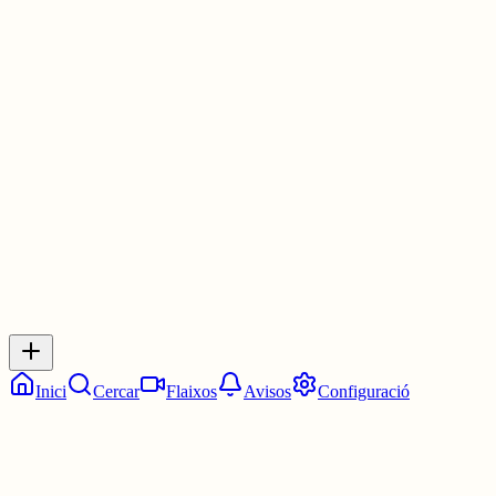
De fet conec una Cèlia, que s'assembla, i em sembla antic també.
Però vaja, no em facis cas. Tampoc m'agrada Iu, per a noi, i aquest
moda de noms monosíl·labs.
30 juny
0
0
0
0
Inicia sessió
per respondre a aquest xiu.
Respostes
No hi ha respostes encara. Sigues el primer a respondre!
Inici
Cercar
Flaixos
Avisos
Configuració