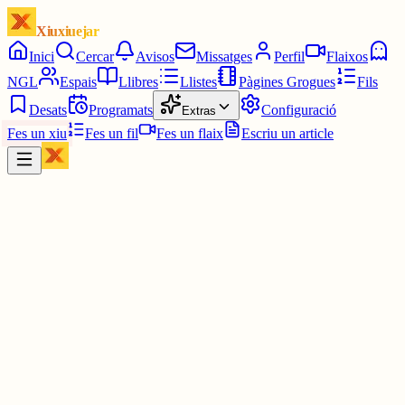
Xiuxiuejar
Inici
Cercar
Avisos
Missatges
Perfil
Flaixos
NGL
Espais
Llibres
Llistes
Pàgines Grogues
Fils
Desats
Programats
Configuració
Extras
Fes un xiu
Fes un fil
Fes un flaix
Escriu un article
Xiu
Gerard1
@
gerardv
Vigila que no t'acabin enviant a un CIE. Tal com van les coses....