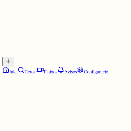
30 juny
0
0
0
0
Inicia sessió
per respondre a aquest xiu.
Respostes
No hi ha respostes encara. Sigues el primer a respondre!
Inici
Cercar
Flaixos
Avisos
Configuració