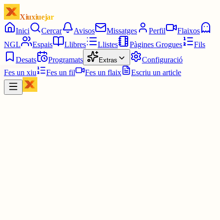
Xiuxiuejar
Inici
Cercar
Avisos
Missatges
Perfil
Flaixos
NGL
Espais
Llibres
Llistes
Pàgines Grogues
Fils
Desats
Programats
Configuració
Extras
Fes un xiu
Fes un fil
Fes un flaix
Escriu un article
Xiu
UFEC - Unió de Federacions Esportives de Catalunya
@
ufeccat
📣 La comunicació és un motor de canvi. Per això, a la Gala Dona
Esport 2026 entregarem el Premi a la Comunicació Esportiva a