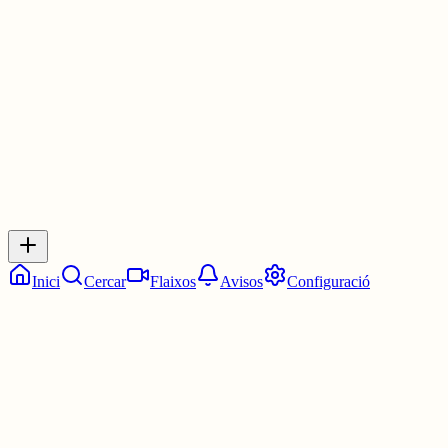
Les 20:45. Tres quarts de nou.
2 juny
0
0
0
0
Inicia sessió
per respondre a aquest xiu.
Respostes
No hi ha respostes encara. Sigues el primer a respondre!
Inici
Cercar
Flaixos
Avisos
Configuració