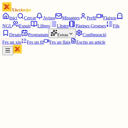
Xiuxiuejar
Inici
Cercar
Avisos
Missatges
Perfil
Flaixos
NGL
Espais
Llibres
Llistes
Pàgines Grogues
Fils
Desats
Programats
Configuració
Extras
Fes un xiu
Fes un fil
Fes un flaix
Escriu un article
Xiu
Campanar
@
campanar
ding ding ding