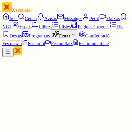
Xiuxiuejar
Inici
Cercar
Avisos
Missatges
Perfil
Flaixos
NGL
Espais
Llibres
Llistes
Pàgines Grogues
Fils
Desats
Programats
Configuració
Extras
Fes un xiu
Fes un fil
Fes un flaix
Escriu un article
Xiu
Josep M. Mitjavila de Balanzó
@
mitbal
Consell de Cent / Roger de Llúria.
#Barcelona