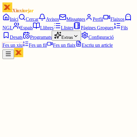
Xiuxiuejar
Inici
Cercar
Avisos
Missatges
Perfil
Flaixos
NGL
Espais
Llibres
Llistes
Pàgines Grogues
Fils
Desats
Programats
Configuració
Extras
Fes un xiu
Fes un fil
Fes un flaix
Escriu un article
Xiu
Jaume Fàbrega
@
jaumo