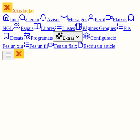
Xiuxiuejar
Inici
Cercar
Avisos
Missatges
Perfil
Flaixos
NGL
Espais
Llibres
Llistes
Pàgines Grogues
Fils
Desats
Programats
Configuració
Extras
Fes un xiu
Fes un fil
Fes un flaix
Escriu un article
Xiu
Oriolus
@
oriolus
Noooo. Mai has de perdre els orígens!