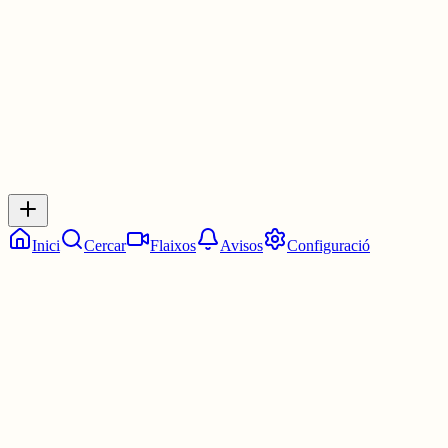
3 juny
0
0
0
0
Inicia sessió
per respondre a aquest xiu.
Respostes
No hi ha respostes encara. Sigues el primer a respondre!
Inici
Cercar
Flaixos
Avisos
Configuració