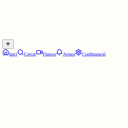
Inicia sessió
per respondre a aquest xiu.
Respostes
No hi ha respostes encara. Sigues el primer a respondre!
Inici
Cercar
Flaixos
Avisos
Configuració