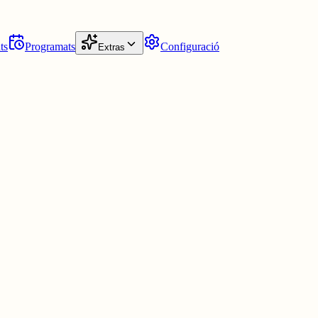
ts
Programats
Configuració
Extras