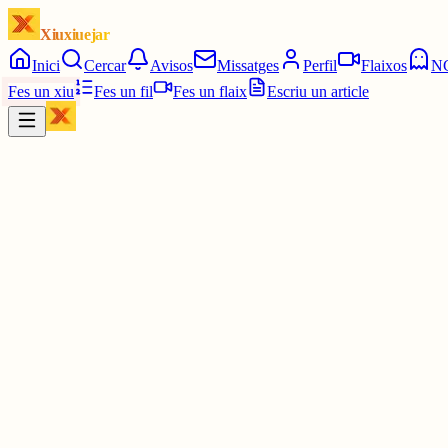
Xiuxiuejar
Inici
Cercar
Avisos
Missatges
Perfil
Flaixos
N
Fes un xiu
Fes un fil
Fes un flaix
Escriu un article
Xiu
Júlia
@
juuuliaass
Feu callar ja a la meva ment sisplau, demà tinc examen i no puc d
2 juny
0
0
0
0