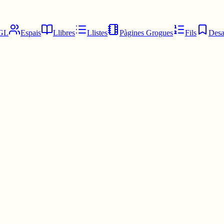
GL
Espais
Llibres
Llistes
Pàgines Grogues
Fils
Desa
ormir perquè només tinc inspiracio per poemes agonitzants d'amor