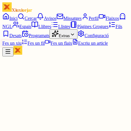
Xiuxiuejar
Inici
Cercar
Avisos
Missatges
Perfil
Flaixos
NGL
Espais
Llibres
Llistes
Pàgines Grogues
Fils
Desats
Programats
Configuració
Extras
Fes un xiu
Fes un fil
Fes un flaix
Escriu un article
Xiu
Pingüí Motoserra 🐧🚭
@
pinguimotoserra
Volia dir de l'humor 😭😭🙏🙏🙏