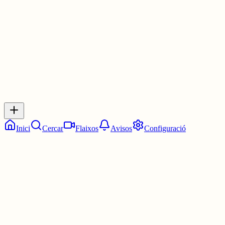
1 jul.
0
0
0
0
Inicia sessió
per respondre a aquest xiu.
Respostes
No hi ha respostes encara. Sigues el primer a respondre!
Inici
Cercar
Flaixos
Avisos
Configuració